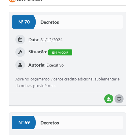
Nº 70
Decretos
Data:
31/12/2024
Situação:
EM VIGOR
Autoria:
Executivo
Abre no orçamento vigente crédito adicional suplementar e
da outras providências
BAIXAR
G
O
S
Nº 69
Decretos
T