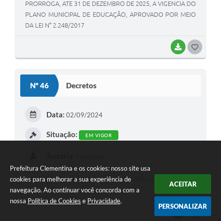
PRORROGA, ATE 31 DE DEZEMBRO DE 2025, A VIGENCIA DO
PLANO MUNICIPAL DE EDUCAÇÃO, APROVADO POR MEIO
DA LEI N° 2.248/2017
BAIXAR
G
O
S
Nº 46
Decretos
T
E
Data:
02/09/2024
I
Situação:
EM VIGOR
Autoria:
Executivo
Prefeitura Clementina e os cookies: nosso site usa
cookies para melhorar a sua experiência de
ABRE CRÉDITO ADICIONAL SUPLEMENTAR NO VALOR DE R$
ACEITAR
navegação. Ao continuar você concorda com a
163.080,38
nossa
Política de Cookies
e
Privacidade
.
PERSONALIZAR
BAIXAR
G