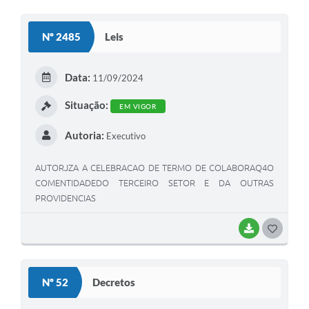
O
S
Nº 2485
Leis
T
E
Data:
11/09/2024
I
Situação:
EM VIGOR
Autoria:
Executivo
AUTORJZA A CELEBRACAO DE TERMO DE COLABORAQ4O
COMENTIDADEDO TERCEIRO SETOR E DA OUTRAS
PROVIDENCIAS
BAIXAR
G
O
S
Nº 52
Decretos
T