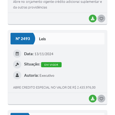
Abre no orçamento vigente crédito adicionai suplementar e
da outras providências
BAIXAR
G
O
S
Nº 2493
Leis
T
E
Data:
13/11/2024
I
Situação:
EM VIGOR
Autoria:
Executivo
ABRE CREDITO ESPECIAL NO VALOR DE R$ 2.435.976,00
BAIXAR
G
O
S