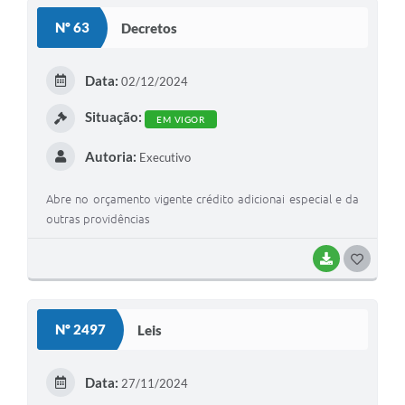
S
Nº 63
Decretos
T
E
Data:
02/12/2024
I
Situação:
EM VIGOR
Autoria:
Executivo
Abre no orçamento vigente crédito adicionai especial e da
outras providências
BAIXAR
G
O
S
Nº 2497
Leis
T
E
Data:
27/11/2024
I