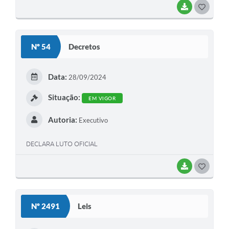
BAIXAR
G
O
S
Nº 54
Decretos
T
E
Data:
28/09/2024
I
Situação:
EM VIGOR
Autoria:
Executivo
DECLARA LUTO OFICIAL
BAIXAR
G
O
S
Nº 2491
Leis
T