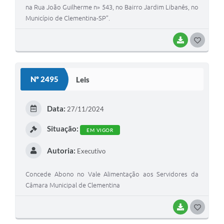
na Rua João Guilherme n» 543, no Bairro Jardim Libanês, no
Município de Clementina-SP”.
BAIXAR
G
O
S
Nº 2495
Leis
T
E
Data:
27/11/2024
I
Situação:
EM VIGOR
Autoria:
Executivo
Concede Abono no Vale Alimentação aos Servidores da
Câmara Municipal de Clementina
BAIXAR
G
O