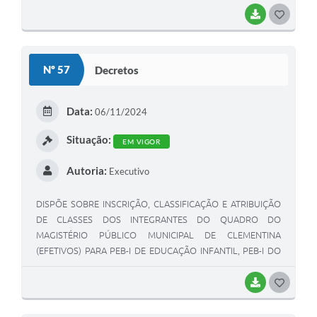
BAIXAR
G
O
S
Nº 57
Decretos
T
E
Data:
06/11/2024
I
Situação:
EM VIGOR
Autoria:
Executivo
DISPÕE SOBRE INSCRIÇÃO, CLASSIFICAÇÃO E ATRIBUIÇÃO
DE CLASSES DOS INTEGRANTES DO QUADRO DO
MAGISTÉRIO PÚBLICO MUNICIPAL DE CLEMENTINA
(EFETIVOS) PARA PEB-I DE EDUCAÇÃO INFANTIL, PEB-I DO
ENSINO FUNDAMENTAL DO AO 5° ANO, EJA E PEB-II,
ESPECIALISTA DE EDUCAÇÃO FÍSICA E SESSÃO DE ESCOLHA
BAIXAR
G
PARA OS PROFISSIONAIS EDUCADORES E AGENTES DE
O
BERÇÁRIO PARA O ANO LETIVO DE 2025