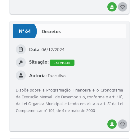
BAIXAR
G
O
S
Nº 64
Decretos
T
E
Data:
06/12/2024
I
Situação:
EM VIGOR
Autoria:
Executivo
Dispõe sobre a Programação Financeira e o Cronograma
de Execução Mensal I de Desembols o, conforme o art. 10°,
da Lei Organica Municipal, e tendo em vista o art. 8° da Lei
Complementar n° 101, de 4 de maio de 2000
BAIXAR
G
O