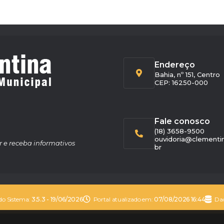
Endereço
Bahia, nº 151, Centro
CEP: 16250-000
Fale conosco
(18) 3658-9500
ouvidoria@clementin
r e receba informativos
br
do Sistema:
3.5.3 - 19/06/2026
Portal atualizado em:
07/08/2026 16:44
Dad