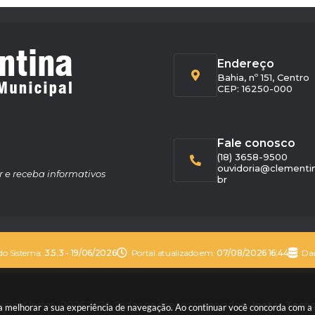
Endereço
Bahia, nº 151, Centro
CEP: 16250-000
Fale conosco
(18) 3658-9500
ouvidoria@clementin
r e receba informativos
br
do Sistema:
3.5.3 - 19/06/2026
Portal atualizado em:
07/08/2026 16:44
Dad
right Instar - 2006-2026. Todos os direitos reservados -
Instar Tecn
ara melhorar a sua experiência de navegação. Ao continuar você concorda com a