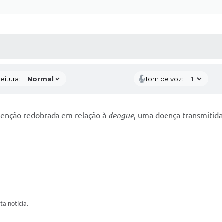
 MÍDIAS
RECEBA NOTÍCIAS
eitura:
Tom de voz:
atenção redobrada em relação à
dengue
, uma doença transmitida
ta notícia.