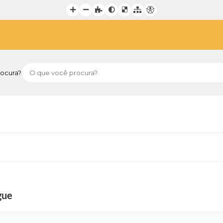
ocura?
gue