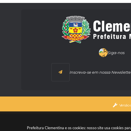
Siga-nos
Inscreva-se em nossa Newslette
Versão 
© Copy
Prefeitura Clementina e os cookies: nosso site usa cookies p