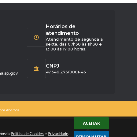
Horários de
atendimento
Atendimento de segunda a
sexta, das 07h30 às 11h30 e
13:00 às 17:00 horas.
CNPJ
47.346.275/0001-45
a.sp.gov.
os Abertos
ACEITAR
ologia
 nossa
Política de Cookies
e
Privacidade
.