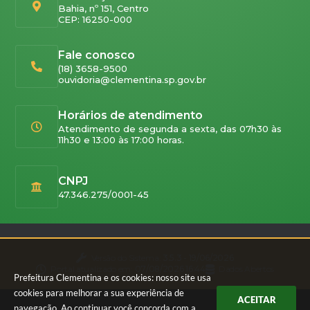
Bahia, nº 151, Centro
CEP: 16250-000
Fale conosco
(18) 3658-9500
ouvidoria@clementina.sp.gov.br
Horários de atendimento
Atendimento de segunda a sexta, das 07h30 às
11h30 e 13:00 às 17:00 horas.
CNPJ
47.346.275/0001-45
Versão do Sistema:
3.5.3 - 19/06/2026
Portal atualizado em:
07/08/2026 16:44
Dados Abertos
Prefeitura Clementina e os cookies: nosso site usa
cookies para melhorar a sua experiência de
ACEITAR
navegação. Ao continuar você concorda com a