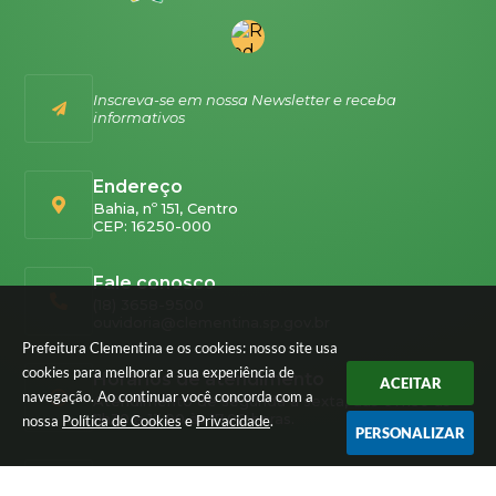
Inscreva-se em nossa Newsletter e receba
informativos
Endereço
Bahia, nº 151, Centro
CEP: 16250-000
Fale conosco
(18) 3658-9500
ouvidoria@clementina.sp.gov.br
Prefeitura Clementina e os cookies: nosso site usa
cookies para melhorar a sua experiência de
Horários de atendimento
ACEITAR
navegação. Ao continuar você concorda com a
Atendimento de segunda a sexta, das 07h30 às
11h30 e 13:00 às 17:00 horas.
nossa
Política de Cookies
e
Privacidade
.
PERSONALIZAR
CNPJ