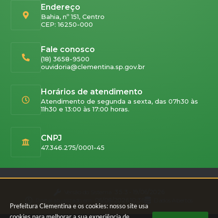
Endereço
Bahia, nº 151, Centro
CEP: 16250-000
Fale conosco
(18) 3658-9500
ouvidoria@clementina.sp.gov.br
Horários de atendimento
Atendimento de segunda a sexta, das 07h30 às
11h30 e 13:00 às 17:00 horas.
CNPJ
47.346.275/0001-45
Versão do Sistema:
3.5.3 - 19/06/2026
Portal atualizado em:
06/08/2026 10:36
Dados Abertos
Prefeitura Clementina e os cookies: nosso site usa
cookies para melhorar a sua experiência de