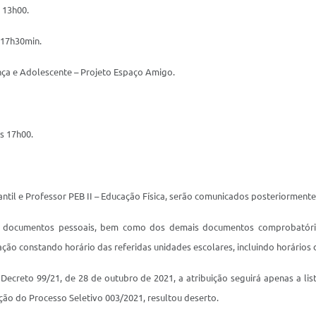
 13h00.
 17h30min.
ança e Adolescente – Projeto Espaço Amigo.
s 17h00.
antil e Professor PEB II – Educação Física, serão comunicados posteriormente
 documentos pessoais, bem como dos demais documentos comprobatórios
ão constando horário das referidas unidades escolares, incluindo horários d
ecreto 99/21, de 28 de outubro de 2021, a atribuição seguirá apenas a lis
ição do Processo Seletivo 003/2021, resultou deserto.