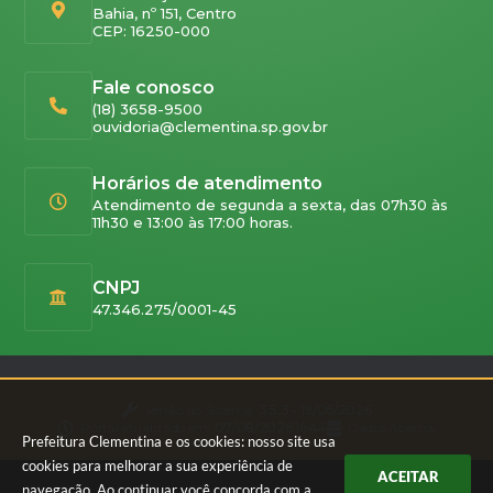
Bahia, nº 151, Centro
CEP: 16250-000
Fale conosco
(18) 3658-9500
ouvidoria@clementina.sp.gov.br
Horários de atendimento
Atendimento de segunda a sexta, das 07h30 às
11h30 e 13:00 às 17:00 horas.
CNPJ
47.346.275/0001-45
Versão do Sistema:
3.5.3 - 19/06/2026
Portal atualizado em:
07/08/2026 16:44
Dados Abertos
Prefeitura Clementina e os cookies: nosso site usa
cookies para melhorar a sua experiência de
ACEITAR
navegação. Ao continuar você concorda com a