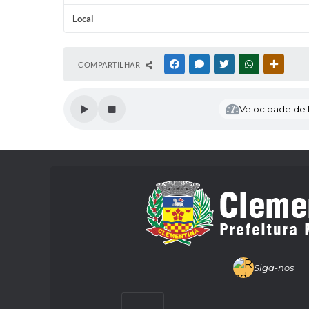
Local
COMPARTILHAR
FACEBOOK
MESSENGER
TWITTER
WHATSAPP
OUTRAS
Velocidade de l
Siga-nos