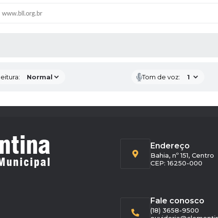
www.bll.org.br
 MÍDIAS
eitura:
Tom de voz:
Endereço
Bahia, nº 151, Centro
CEP: 16250-000
Fale conosco
(18) 3658-9500
ouvidoria@clementin