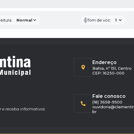
 MÍDIAS
eitura:
Tom de voz:
Endereço
Bahia, nº 151, Centro
CEP: 16250-000
Fale conosco
(18) 3658-9500
ouvidoria@clementin
r e receba informativos
br