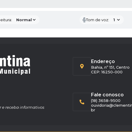
 MÍDIAS
eitura:
Tom de voz:
Endereço
Bahia, nº 151, Centro
CEP: 16250-000
Fale conosco
(18) 3658-9500
ouvidoria@clementin
r e receba informativos
br