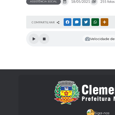
18/05/2021
255 fotos
ASSISTÊNCIA SOCIAL
COMPARTILHAR
FACEBOOK
MESSENGER
TWITTER
WHATSAPP
OUTR
Velocidade de l
Siga-nos