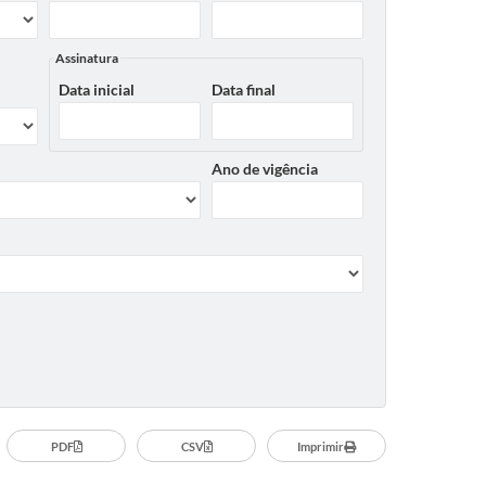
Assinatura
Data inicial
Data final
Ano de vigência
PDF
CSV
Imprimir