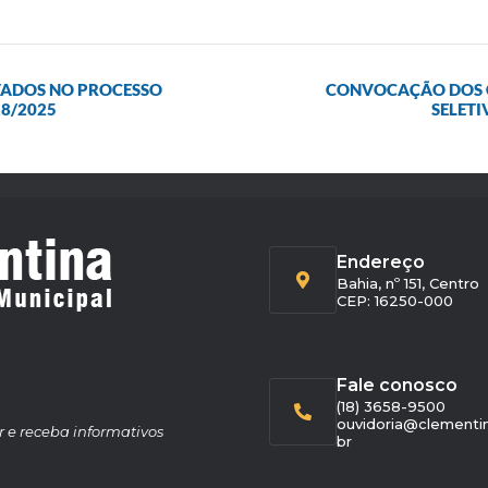
TADOS NO PROCESSO
CONVOCAÇÃO DOS C
18/2025
SELETI
Endereço
Bahia, nº 151, Centro
CEP: 16250-000
Fale conosco
(18) 3658-9500
ouvidoria@clementin
r e receba informativos
br