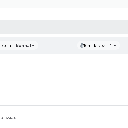
 MÍDIAS
RECEBA NOTÍCIAS
eitura:
Tom de voz:
ta notícia.