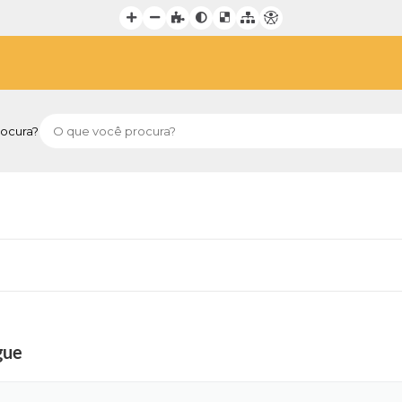
ocura?
gue