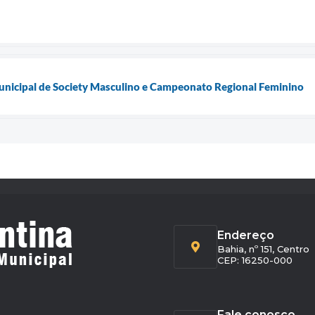
nicipal de Society Masculino e Campeonato Regional Feminino
Endereço
Bahia, nº 151, Centro
CEP: 16250-000
Fale conosco