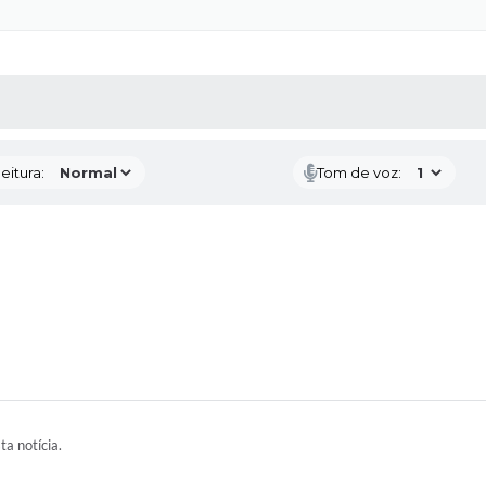
 MÍDIAS
RECEBA NOTÍCIAS
eitura:
Tom de voz:
ta notícia.