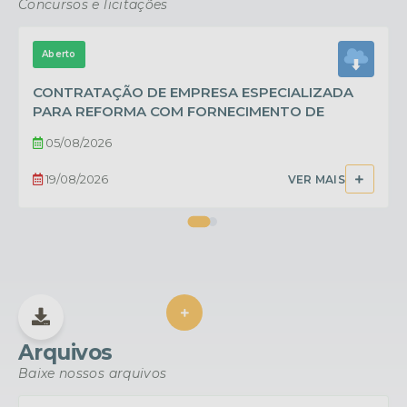
Concursos e licitações
Aberto
CONTRATAÇÃO DE EMPRESA ESPECIALIZADA
PARA REFORMA COM FORNECIMENTO DE
MATERIAIS NO CEMITÉRIO MUNICIPAL, EMENDA
05/08/2026
IMPOSITIVA 01/2025 E PARTE DA EMENDA...
19/08/2026
VER MAIS
VER MAIS
Arquivos
Baixe nossos arquivos