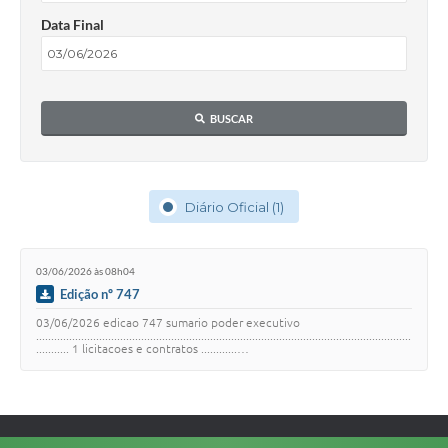
Data Final
BUSCAR
Diário Oficial (1)
03/06/2026 às 08h04
Edição nº 747
03/06/2026 edicao 747 sumario poder executivo
.............................................................................................................................
........... 1 licitacoes e contratos ............…